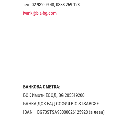
тел. 02 932 09 48, 0888 269 128
ivank@bia-bg.com
БАНКОВА СМЕТКА:
БСК Имоти ЕООД, BG 205519200
БАНКА ДСК EАД СОФИЯ BIC STSABGSF
IBAN – BG73STSA93000026125920 (в лева)