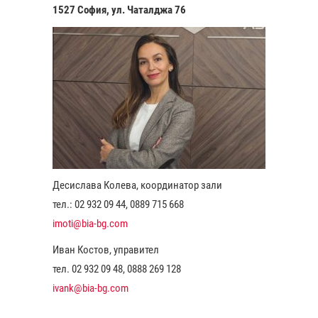
1527 София, ул. Чаталджа 76
Десислава Колева, координатор зали
тел.: 02 932 09 44, 0889 715 668
imoti@bia-bg.com
Иван Костов, управител
тел. 02 932 09 48, 0888 269 128
ivank@bia-bg.com