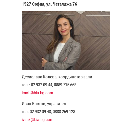
1527 София, ул. Чаталджа 76
Десислава Колева, координатор зали
тел.: 02 932 09 44, 0889 715 668
imoti@bia-bg.com
Иван Костов, управител
тел. 02 932 09 48, 0888 269 128
ivank@bia-bg.com