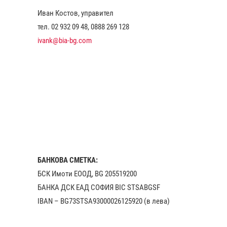
Иван Костов, управител
тел. 02 932 09 48, 0888 269 128
ivank@bia-bg.com
БАНКОВА СМЕТКА:
БСК Имоти ЕООД, BG 205519200
БАНКА ДСК EАД СОФИЯ BIC STSABGSF
IBAN – BG73STSA93000026125920 (в лева)