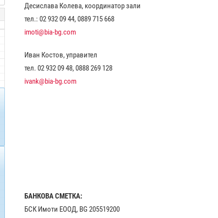
Десислава Колева, координатор зали
тел.: 02 932 09 44, 0889 715 668
imoti@bia-bg.com
Иван Костов, управител
тел. 02 932 09 48, 0888 269 128
ivank@bia-bg.com
БАНКОВА СМЕТКА:
БСК Имоти ЕООД, BG 205519200