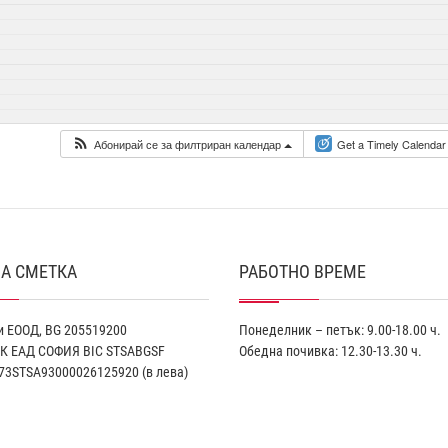
Абонирай се за филтриран календар
Get a Timely Calendar
А СМЕТКА
РАБОТНО ВРЕМЕ
 ЕООД, BG 205519200
Понеделник – петък: 9.00-18.00 ч.
К EАД СОФИЯ BIC STSABGSF
Обедна почивка: 12.30-13.30 ч.
73STSA93000026125920 (в лева)