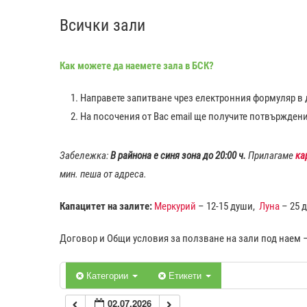
Всички зали
0:00
Как можете да наемете зала в БСК?
1:00
Направете запитване чрез електронния формуляр в д
2:00
На посочения от Вас еmail ще получите потвържден
3:00
Забележка:
В райнона е синя зона до 20:00 ч.
Прилагаме
ка
мин. пеша от адреса.
4:00
Капацитет на залите:
Меркурий
– 12-15 души,
Луна
– 25 
5:00
Договор и Общи условия за ползване на зали под наем 
6:00
Категории
Етикети
02.07.2026