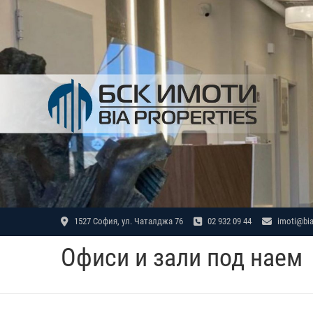
Skip
to
content
1527 София, ул. Чаталджа 76
02 932 09 44
imoti@bia
Офиси и зали под наем