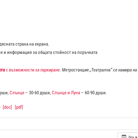
ясната страна на екрана.
ие и информация за общата стойност на поръчката
рта
с възможности за паркиране
. Метростанция „Театрална“ се намира на
души,
Слънце
– 30-60 души,
Слънце и Луна
– 60-90 души.
–
[doc]
[pdf]
Ден