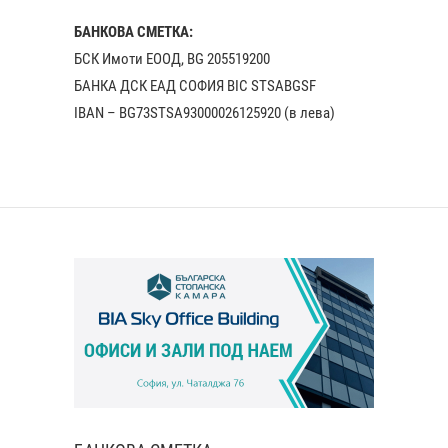
БАНКОВА СМЕТКА:
БСК Имоти ЕООД, BG 205519200
БАНКА ДСК EАД СОФИЯ BIC STSABGSF
IBAN – BG73STSA93000026125920 (в лева)