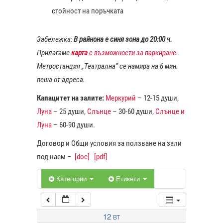
стойност на поръчката
1:00
Забележка:
В райнона е синя зона до 20:00 ч.
Прилагаме
карта
с възможности за паркиране
.
2:00
Метростанция „Театрална“ се намира на 6 мин.
пеша от адреса.
3:00
Капацитет на залите:
Меркурий
– 12-15 души,
Луна
– 25 души,
Слънце
– 30-60 души,
Слънце и
4:00
Луна
– 60-90 души.
Договор и Общи условия за ползване на зали
5:00
под наем –
[doc]
[pdf]
6:00
Категории
Етикети
7:00
12
ВТ