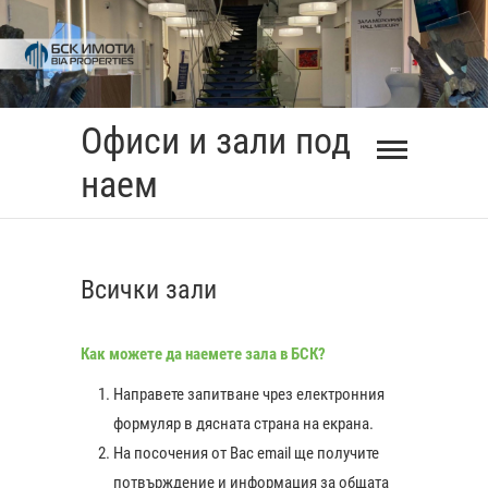
Skip
to
content
Офиси и зали под
наем
Всички зали
Как можете да наемете зала в БСК?
Направете запитване чрез електронния
формуляр в дясната страна на екрана.
На посочения от Вас еmail ще получите
0:00
потвърждение и информация за общата