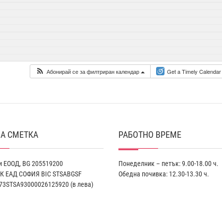
Абонирай се за филтриран календар
Get a Timely Calendar
А СМЕТКА
РАБОТНО ВРЕМЕ
 ЕООД, BG 205519200
Понеделник – петък: 9.00-18.00 ч.
К EАД СОФИЯ BIC STSABGSF
Обедна почивка: 12.30-13.30 ч.
73STSA93000026125920 (в лева)