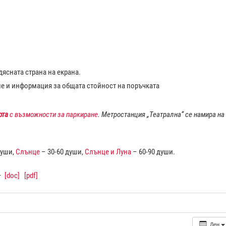
ясната страна на екрана.
ие и информация за общата стойност на поръчката
рта
с възможности за паркиране
. Метростанция „Театрална“ се намира на
души,
Слънце
– 30-60 души,
Слънце и Луна
– 60-90 души.
–
[doc]
[pdf]
Ден