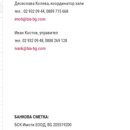
Десислава Колева, координатор зали
тел.: 02 932 09 44, 0889 715 668
imoti@bia-bg.com
Иван Костов, управител
тел. 02 932 09 48, 0888 269 128
ivank@bia-bg.com
БАНКОВА СМЕТКА:
БСК Имоти ЕООД, BG 205519200