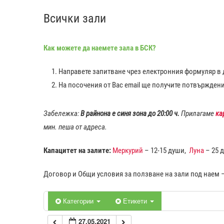
Всички зали
0:00
Как можете да наемете зала в БСК?
1:00
Направете запитване чрез електронния формуляр в д
2:00
На посочения от Вас еmail ще получите потвържден
3:00
Забележка:
В райнона е синя зона до 20:00 ч.
Прилагаме
ка
мин. пеша от адреса.
4:00
Капацитет на залите:
Меркурий
– 12-15 души,
Луна
– 25 
5:00
Договор и Общи условия за ползване на зали под наем 
6:00
Категории
Етикети
27.05.2021