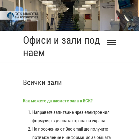
Skip
to
content
Офиси и зали под
наем
Всички зали
Как можете да наемете зала в БСК?
Направете запитване чрез електронния
формуляр в дясната страна на екрана.
На посочения от Вас еmail ще получите
0:00
потвърждение и информация за общата