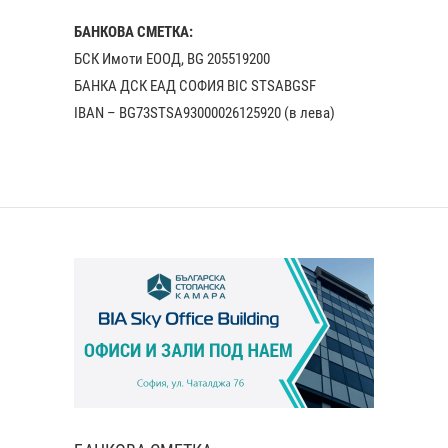
БАНКОВА СМЕТКА:
БСК Имоти ЕООД, BG 205519200
БАНКА ДСК EАД СОФИЯ BIC STSABGSF
IBAN – BG73STSA93000026125920 (в лева)