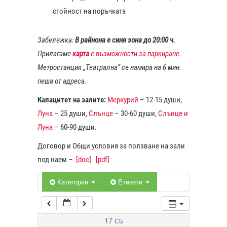
стойност на поръчката
1:00
Забележка:
В райнона е синя зона до 20:00 ч.
Прилагаме
карта
с възможности за паркиране
.
2:00
Метростанция „Театрална“ се намира на 6 мин.
пеша от адреса.
3:00
Капацитет на залите:
Меркурий
– 12-15 души,
Луна
– 25 души,
Слънце
– 30-60 души,
Слънце и
4:00
Луна
– 60-90 души.
Договор и Общи условия за ползване на зали
5:00
под наем –
[doc]
[pdf]
6:00
Категории
Етикети
7:00
17
СБ