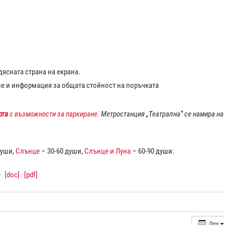
ясната страна на екрана.
ие и информация за общата стойност на поръчката
рта
с възможности за паркиране
. Метростанция „Театрална“ се намира на
души,
Слънце
– 30-60 души,
Слънце и Луна
– 60-90 души.
–
[doc]
[pdf]
Ден