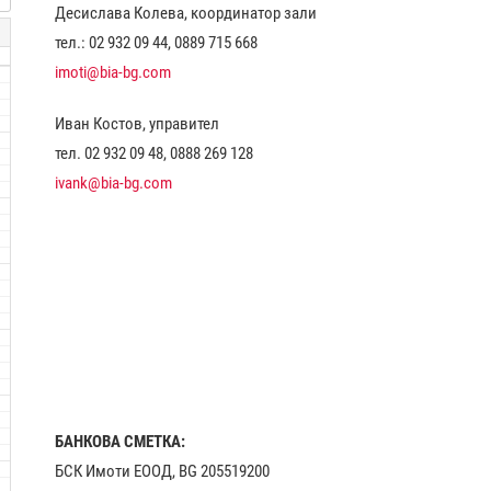
Десислава Колева, координатор зали
тел.: 02 932 09 44, 0889 715 668
imoti@bia-bg.com
Иван Костов, управител
тел. 02 932 09 48, 0888 269 128
ivank@bia-bg.com
БАНКОВА СМЕТКА:
БСК Имоти ЕООД, BG 205519200