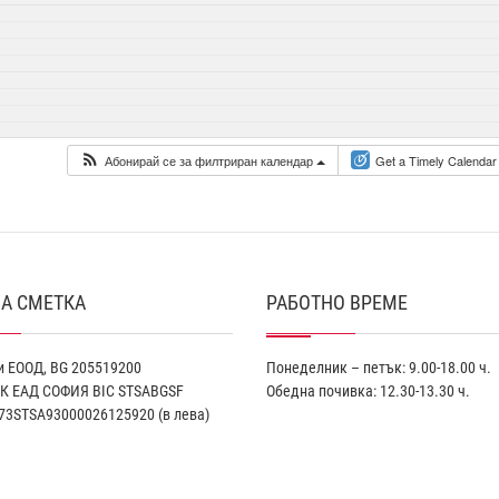
Абонирай се за филтриран календар
Get a Timely Calendar
А СМЕТКА
РАБОТНО ВРЕМЕ
 ЕООД, BG 205519200
Понеделник – петък: 9.00-18.00 ч.
К EАД СОФИЯ BIC STSABGSF
Обедна почивка: 12.30-13.30 ч.
73STSA93000026125920 (в лева)