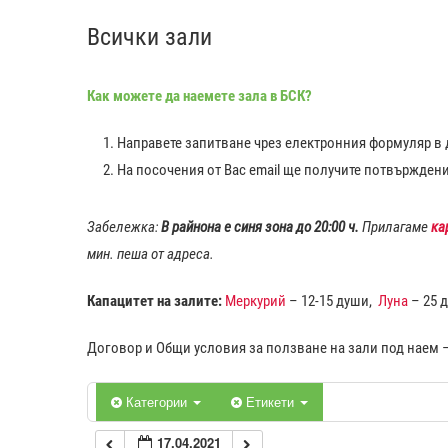
Всички зали
0:00
Как можете да наемете зала в БСК?
1:00
Направете запитване чрез електронния формуляр в д
2:00
На посочения от Вас еmail ще получите потвържден
3:00
Забележка:
В райнона е синя зона до 20:00 ч.
Прилагаме
ка
мин. пеша от адреса.
4:00
Капацитет на залите:
Меркурий
– 12-15 души,
Луна
– 25 
5:00
Договор и Общи условия за ползване на зали под наем 
6:00
Категории
Етикети
17.04.2021