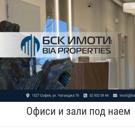
Skip
to
content
1527 София, ул. Чаталджа 76
02 932 09 44
imoti@bia
Офиси и зали под наем