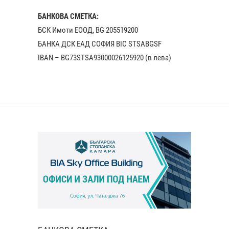
БАНКОВА СМЕТКА:
БСК Имоти ЕООД, BG 205519200
БАНКА ДСК EАД СОФИЯ BIC STSABGSF
IBAN – BG73STSA93000026125920 (в лева)