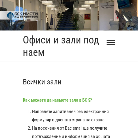
Skip
to
content
Офиси и зали под
наем
Всички зали
Как можете да наемете зала в БСК?
Направете запитване чрез електронния
формуляр в дясната страна на екрана.
На посочения от Вас еmail ще получите
0:00
потвърждение и информация за общата