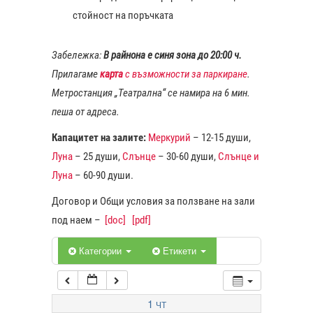
стойност на поръчката
1:00
Забележка:
В райнона е синя зона до 20:00 ч.
Прилагаме
карта
с възможности за паркиране
.
2:00
Метростанция „Театрална“ се намира на 6 мин.
пеша от адреса.
3:00
Капацитет на залите:
Меркурий
– 12-15 души,
Луна
– 25 души,
Слънце
– 30-60 души,
Слънце и
4:00
Луна
– 60-90 души.
Договор и Общи условия за ползване на зали
5:00
под наем –
[doc]
[pdf]
6:00
Категории
Етикети
7:00
1
ЧТ