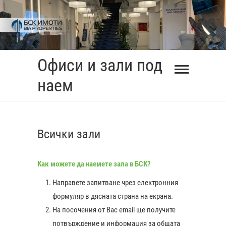
Skip
to
content
Офиси и зали под
наем
Всички зали
Как можете да наемете зала в БСК?
Направете запитване чрез електронния
формуляр в дясната страна на екрана.
На посочения от Вас еmail ще получите
0:00
потвърждение и информация за общата