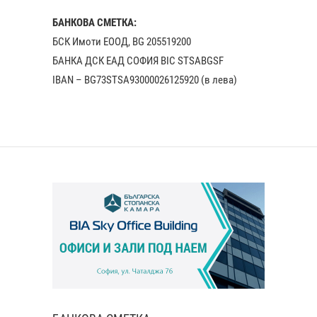
БАНКОВА СМЕТКА:
БСК Имоти ЕООД, BG 205519200
БАНКА ДСК EАД СОФИЯ BIC STSABGSF
IBAN – BG73STSA93000026125920 (в лева)