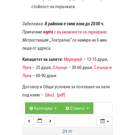
стойност на поръчката
1:00
Забележка:
В райнона е синя зона до 20:00 ч.
Прилагаме
карта
с възможности за паркиране
.
2:00
Метростанция „Театрална“ се намира на 6 мин.
пеша от адреса.
3:00
Капацитет на залите:
Меркурий
– 12-15 души,
Луна
– 25 души,
Слънце
– 30-60 души,
Слънце и
4:00
Луна
– 60-90 души.
Договор и Общи условия за ползване на зали
5:00
под наем –
[doc]
[pdf]
6:00
Категории
Етикети
7:00
24
ВТ