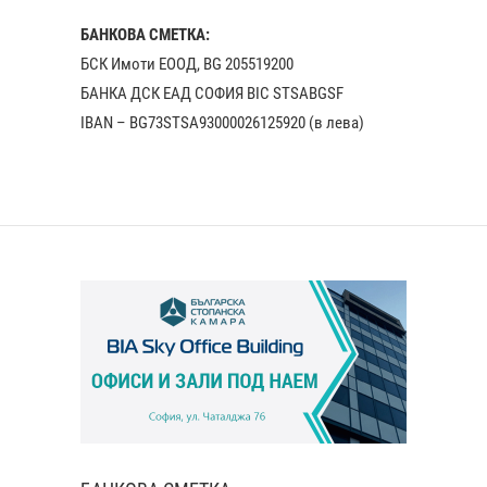
БАНКОВА СМЕТКА:
БСК Имоти ЕООД, BG 205519200
БАНКА ДСК EАД СОФИЯ BIC STSABGSF
IBAN – BG73STSA93000026125920 (в лева)