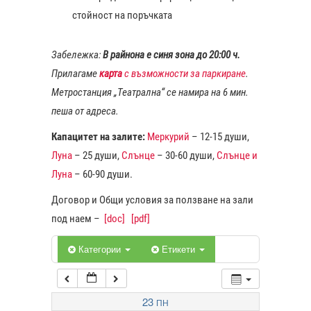
стойност на поръчката
1:00
Забележка:
В райнона е синя зона до 20:00 ч.
Прилагаме
карта
с възможности за паркиране
.
2:00
Метростанция „Театрална“ се намира на 6 мин.
пеша от адреса.
3:00
Капацитет на залите:
Меркурий
– 12-15 души,
Луна
– 25 души,
Слънце
– 30-60 души,
Слънце и
4:00
Луна
– 60-90 души.
Договор и Общи условия за ползване на зали
5:00
под наем –
[doc]
[pdf]
6:00
Категории
Етикети
7:00
23
ПН