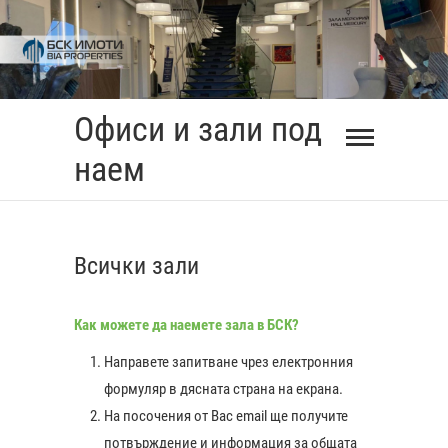
Skip
to
content
Офиси и зали под
наем
Всички зали
Как можете да наемете зала в БСК?
Направете запитване чрез електронния
формуляр в дясната страна на екрана.
На посочения от Вас еmail ще получите
0:00
потвърждение и информация за общата