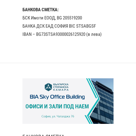
БАНКОВА СМЕТКА:
БСК Имоти ЕООД, BG 205519200
БАНКА ДСК EАД СОФИЯ BIC STSABGSF
IBAN – BG73STSA93000026125920 (в лева)