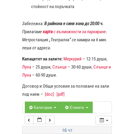
стойност на поръчката
1:00
Забележка:
В райнона е синя зона до 20:00 ч.
Прилагаме
карта
с възможности за паркиране
.
2:00
Метростанция „Театрална“ се намира на 6 мин.
пеша от адреса.
3:00
Капацитет на залите:
Меркурий
– 12-15 души,
Луна
– 25 души,
Слънце
– 30-60 души,
Слънце и
4:00
Луна
– 60-90 души.
Договор и Общи условия за ползване на зали
5:00
под наем –
[doc]
[pdf]
6:00
Категории
Етикети
7:00
16
ЧТ