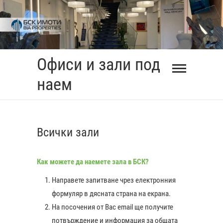
Skip
to
content
Офиси и зали под
наем
Всички зали
Как можете да наемете зала в БСК?
Направете запитване чрез електронния
формуляр в дясната страна на екрана.
На посочения от Вас еmail ще получите
0:00
потвърждение и информация за общата