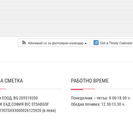
Абонирай се за филтриран календар
Get a Timely Calendar
А СМЕТКА
РАБОТНО ВРЕМЕ
 ЕООД, BG 205519200
Понеделник – петък: 9.00-18.00 ч.
К EАД СОФИЯ BIC STSABGSF
Обедна почивка: 12.30-13.30 ч.
73STSA93000026125920 (в лева)