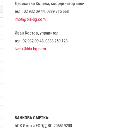
Десислава Колева, координатор зали
тел.: 02 932 09 44, 0889 715 668
imoti@bia-bg.com
Иван Костов, управител
тел. 02 932 09 48, 0888 269 128
ivank@bia-bg.com
БАНКОВА СМЕТКА:
БСК Имоти ЕООД, BG 205519200