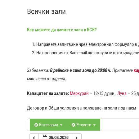
Всички зали
0:00
Как можете да наемете зала в БСК?
1:00
Направете запитване чрез електронния формуляр в д
2:00
На посочения от Вас еmail ще получите потвържден
3:00
Забележка:
В райнона е синя зона до 20:00 ч.
Прилагаме
ка
мин. пеша от адреса.
4:00
Капацитет на залите:
Меркурий
– 12-15 души,
Луна
– 25 
5:00
Договор и Общи условия за ползване на зали под наем 
6:00
Категории
Етикети
06.08.2026