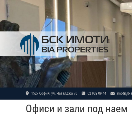
Skip
to
content
1527 София, ул. Чаталджа 76
02 932 09 44
imoti@bia
Офиси и зали под наем