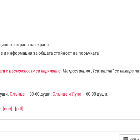
ясната страна на екрана.
ие и информация за общата стойност на поръчката
рта
с възможности за паркиране
. Метростанция „Театрална“ се намира на
души,
Слънце
– 30-60 души,
Слънце и Луна
– 60-90 души.
–
[doc]
[pdf]
Ден