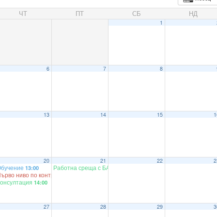
ЧТ
ПТ
СБ
НД
1
6
7
8
13
14
15
1
20
21
22
2
Обучение
Работна среща с БАУХ
13:00
11:30
ърво ниво по контрол по проект
13:30
онсултация
14:00
27
28
29
3