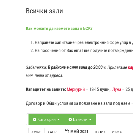
Всички зали
Как можете да наемете зала в БСК?
Направете запитване чрез електронния формуляр в д
На посочения от Вас еmail ще получите потвържден
Забележка:
В райнона е синя зона до 20:00 ч.
Прилагаме
ка
мин. пеша от адреса.
Капацитет на залите:
Меркурий
– 12-15 души,
Луна
– 25 
Договор и Общи условия за ползване на зали под наем 
Категории
Етикети
МАЙ 2021
2020
АПР.
ЮНИ
2022