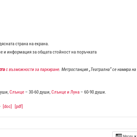
ясната страна на екрана.
ие и информация за общата стойност на поръчката
рта
с възможности за паркиране
. Метростанция „Театрална“ се намира на
души,
Слънце
– 30-60 души,
Слънце и Луна
– 60-90 души.
–
[doc]
[pdf]
Месец