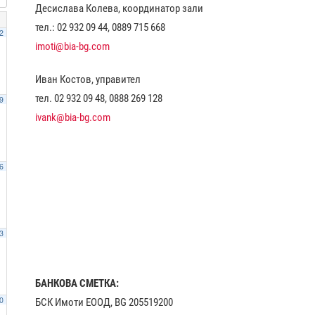
Десислава Колева, координатор зали
тел.: 02 932 09 44, 0889 715 668
2
imoti@bia-bg.com
Иван Костов, управител
тел. 02 932 09 48, 0888 269 128
9
ivank@bia-bg.com
6
3
БАНКОВА СМЕТКА:
0
БСК Имоти ЕООД, BG 205519200