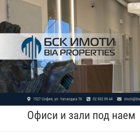
Skip
to
content
1527 София, ул. Чаталджа 76
02 932 09 44
imoti@bia
Офиси и зали под наем