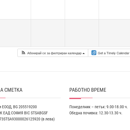
Абонирай се за филтриран календар
Get a Timely Calendar
А СМЕТКА
РАБОТНО ВРЕМЕ
 ЕООД, BG 205519200
Понеделник – петък: 9.00-18.00 ч.
К EАД СОФИЯ BIC STSABGSF
Обедна почивка: 12.30-13.30 ч.
73STSA93000026125920 (в лева)