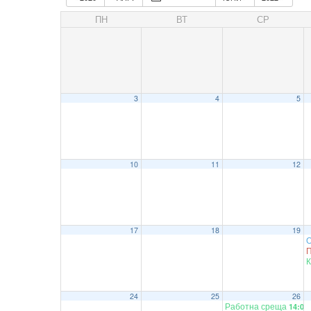
ПН
ВТ
СР
3
4
5
10
11
12
17
18
19
П
К
24
25
26
Работна среща
14:00