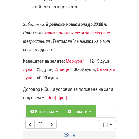
стойност на поръчката
1:00
Забележка:
В райнона е синя зона до 20:00 ч.
Прилагаме
карта
с възможности за паркиране
.
2:00
Метростанция „Театрална“ се намира на 6 мин.
пеша от адреса.
3:00
Капацитет на залите:
Меркурий
– 12-15 души,
Луна
– 25 души,
Слънце
– 30-60 души,
Слънце и
4:00
Луна
– 60-90 души.
Договор и Общи условия за ползване на зали
5:00
под наем –
[doc]
[pdf]
6:00
Категории
Етикети
7:00
29
ПН