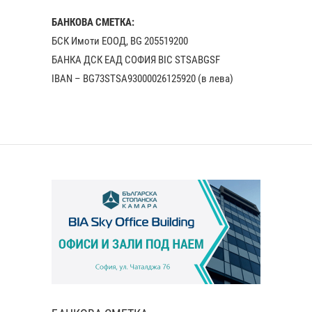
БАНКОВА СМЕТКА:
БСК Имоти ЕООД, BG 205519200
БАНКА ДСК EАД СОФИЯ BIC STSABGSF
IBAN – BG73STSA93000026125920 (в лева)