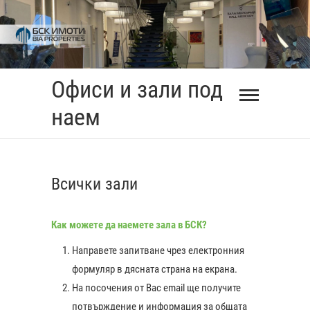
Skip
to
content
Офиси и зали под
наем
Всички зали
Как можете да наемете зала в БСК?
Направете запитване чрез електронния
формуляр в дясната страна на екрана.
На посочения от Вас еmail ще получите
0:00
потвърждение и информация за общата