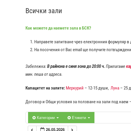
Всички зали
0:00
Как можете да наемете зала в БСК?
1:00
Направете запитване чрез електронния формуляр в д
2:00
На посочения от Вас еmail ще получите потвържден
3:00
Забележка:
В райнона е синя зона до 20:00 ч.
Прилагаме
ка
мин. пеша от адреса.
4:00
Капацитет на залите:
Меркурий
– 12-15 души,
Луна
– 25 
5:00
Договор и Общи условия за ползване на зали под наем 
6:00
Категории
Етикети
26.05.2026