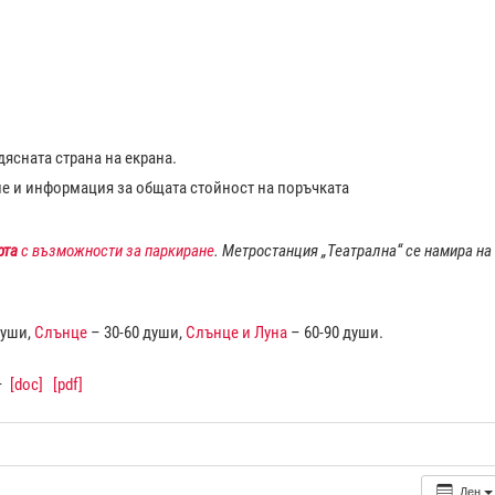
ясната страна на екрана.
ие и информация за общата стойност на поръчката
рта
с възможности за паркиране
. Метростанция „Театрална“ се намира на
души,
Слънце
– 30-60 души,
Слънце и Луна
– 60-90 души.
–
[doc]
[pdf]
Ден