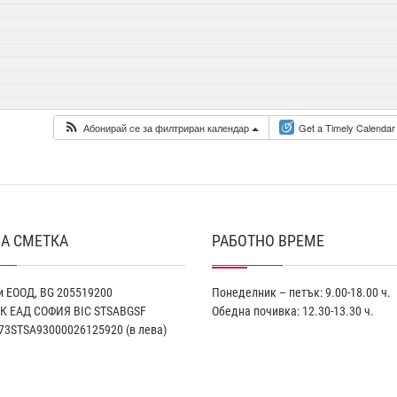
Абонирай се за филтриран календар
Get a Timely Calendar
А СМЕТКА
РАБОТНО ВРЕМЕ
 ЕООД, BG 205519200
Понеделник – петък: 9.00-18.00 ч.
К EАД СОФИЯ BIC STSABGSF
Обедна почивка: 12.30-13.30 ч.
73STSA93000026125920 (в лева)