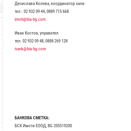
Десислава Колева, координатор зали
тел.: 02 932 09 44, 0889 715 668
imoti@bia-bg.com
Иван Костов, управител
тел. 02 932 09 48, 0888 269 128
ivank@bia-bg.com
БАНКОВА СМЕТКА:
БСК Имоти ЕООД, BG 205519200