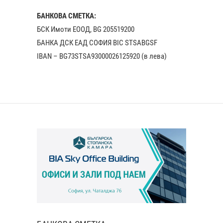
БАНКОВА СМЕТКА:
БСК Имоти ЕООД, BG 205519200
БАНКА ДСК EАД СОФИЯ BIC STSABGSF
IBAN – BG73STSA93000026125920 (в лева)