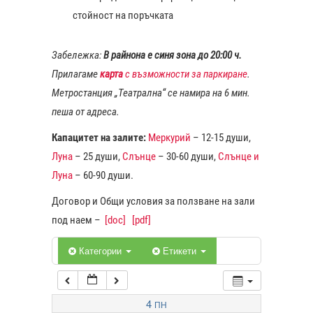
стойност на поръчката
1:00
Забележка:
В райнона е синя зона до 20:00 ч.
Прилагаме
карта
с възможности за паркиране
.
2:00
Метростанция „Театрална“ се намира на 6 мин.
пеша от адреса.
3:00
Капацитет на залите:
Меркурий
– 12-15 души,
Луна
– 25 души,
Слънце
– 30-60 души,
Слънце и
4:00
Луна
– 60-90 души.
Договор и Общи условия за ползване на зали
5:00
под наем –
[doc]
[pdf]
6:00
Категории
Етикети
7:00
4
ПН