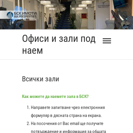
Skip
to
content
Офиси и зали под
наем
Всички зали
Как можете да наемете зала в БСК?
Направете запитване чрез електронния
формуляр в дясната страна на екрана.
На посочения от Вас еmail ще получите
0:00
потвърждение и информация за общата