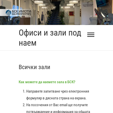
Skip
to
content
Офиси и зали под
наем
Всички зали
Как можете да наемете зала в БСК?
Направете запитване чрез електронния
формуляр в дясната страна на екрана.
На посочения от Вас еmail ще получите
0:00
потвърждение и информация за общата