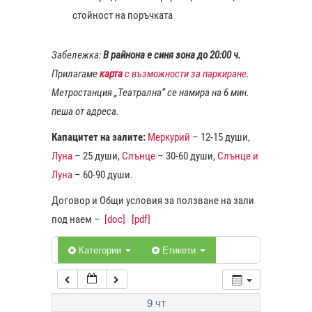
стойност на поръчката
1:00
Забележка:
В райнона е синя зона до 20:00 ч.
Прилагаме
карта
с възможности за паркиране
.
2:00
Метростанция „Театрална“ се намира на 6 мин.
пеша от адреса.
3:00
Капацитет на залите:
Меркурий
– 12-15 души,
Луна
– 25 души,
Слънце
– 30-60 души,
Слънце и
4:00
Луна
– 60-90 души.
Договор и Общи условия за ползване на зали
5:00
под наем –
[doc]
[pdf]
6:00
Категории
Етикети
7:00
9
ЧТ