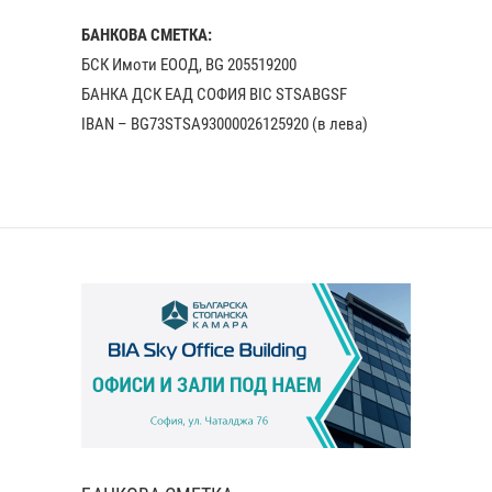
БАНКОВА СМЕТКА:
БСК Имоти ЕООД, BG 205519200
БАНКА ДСК EАД СОФИЯ BIC STSABGSF
IBAN – BG73STSA93000026125920 (в лева)