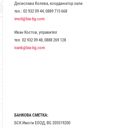
Десислава Колева, координатор зали
тел.: 02 932 09 44, 0889 715 668
imoti@bia-bg.com
Иван Костов, управител
тел. 02 932 09 48, 0888 269 128
ivank@bia-bg.com
БАНКОВА СМЕТКА:
БСК Имоти ЕООД, BG 205519200