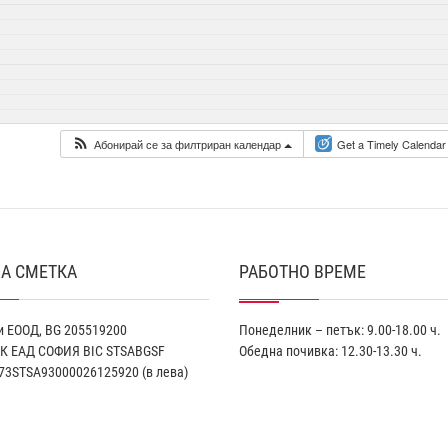
Абонирай се за филтриран календар
Get a Timely Calendar
А СМЕТКА
РАБОТНО ВРЕМЕ
 ЕООД, BG 205519200
Понеделник – петък: 9.00-18.00 ч.
К EАД СОФИЯ BIC STSABGSF
Обедна почивка: 12.30-13.30 ч.
73STSA93000026125920 (в лева)