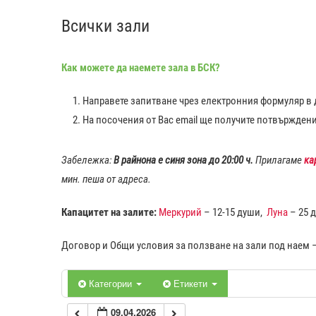
Всички зали
0:00
Как можете да наемете зала в БСК?
1:00
Направете запитване чрез електронния формуляр в д
2:00
На посочения от Вас еmail ще получите потвържден
3:00
Забележка:
В райнона е синя зона до 20:00 ч.
Прилагаме
ка
мин. пеша от адреса.
4:00
Капацитет на залите:
Меркурий
– 12-15 души,
Луна
– 25 
5:00
Договор и Общи условия за ползване на зали под наем 
6:00
Категории
Етикети
09.04.2026