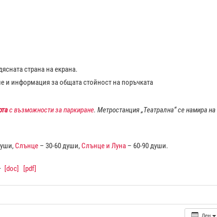
ясната страна на екрана.
ие и информация за общата стойност на поръчката
рта
с възможности за паркиране
. Метростанция „Театрална“ се намира на
души,
Слънце
– 30-60 души,
Слънце и Луна
– 60-90 души.
–
[doc]
[pdf]
Ден