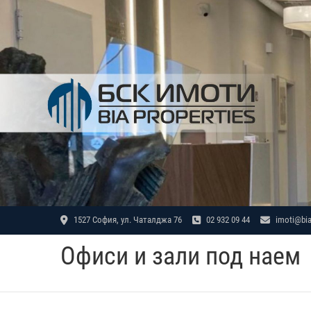
Skip
to
content
1527 София, ул. Чаталджа 76
02 932 09 44
imoti@bia
Офиси и зали под наем