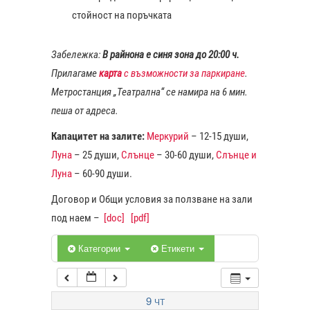
стойност на поръчката
1:00
Забележка:
В райнона е синя зона до 20:00 ч.
Прилагаме
карта
с възможности за паркиране
.
2:00
Метростанция „Театрална“ се намира на 6 мин.
пеша от адреса.
3:00
Капацитет на залите:
Меркурий
– 12-15 души,
Луна
– 25 души,
Слънце
– 30-60 души,
Слънце и
4:00
Луна
– 60-90 души.
Договор и Общи условия за ползване на зали
5:00
под наем –
[doc]
[pdf]
6:00
Категории
Етикети
7:00
9
ЧТ