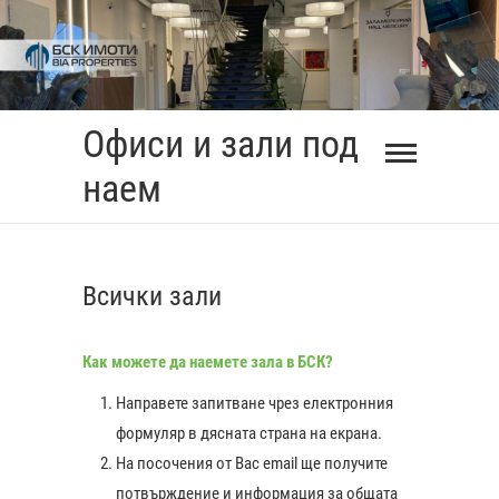
Skip
to
content
Офиси и зали под
наем
Всички зали
Как можете да наемете зала в БСК?
Направете запитване чрез електронния
формуляр в дясната страна на екрана.
На посочения от Вас еmail ще получите
0:00
потвърждение и информация за общата