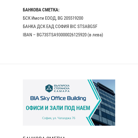
БАНКОВА СМЕТКА:
БСК Имоти ЕООД, BG 205519200
БАНКА ДСК EАД СОФИЯ BIC STSABGSF
IBAN – BG73STSA93000026125920 (в лева)