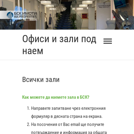
Skip
to
content
Офиси и зали под
наем
Всички зали
Как можете да наемете зала в БСК?
Направете запитване чрез електронния
формуляр в дясната страна на екрана.
На посочения от Вас еmail ще получите
0:00
потвърждение и информация за общата