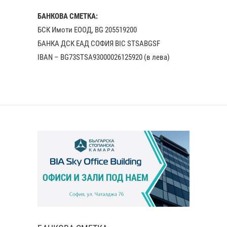
БАНКОВА СМЕТКА:
БСК Имоти ЕООД, BG 205519200
БАНКА ДСК EАД СОФИЯ BIC STSABGSF
IBAN – BG73STSA93000026125920 (в лева)