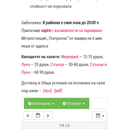
стойност на поръчката
1:00
Забележка:
В райнона е синя зона до 20:00 ч.
Прилагаме
карта
с възможности за паркиране
.
2:00
Метростанция „Театрална“ се намира на 6 мин.
пеша от адреса.
3:00
Капацитет на залите:
Меркурий
– 12-15 души,
Луна
– 25 души,
Слънце
– 30-60 души,
Слънце и
4:00
Луна
– 60-90 души.
Договор и Общи условия за ползване на зали
5:00
под наем –
[doc]
[pdf]
6:00
Категории
Етикети
7:00
14
СБ