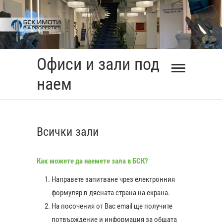
Skip
to
content
Офиси и зали под
наем
Всички зали
Как можете да наемете зала в БСК?
Направете запитване чрез електронния
формуляр в дясната страна на екрана.
На посочения от Вас еmail ще получите
0:00
потвърждение и информация за общата