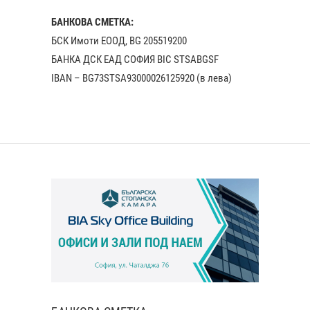
БАНКОВА СМЕТКА:
БСК Имоти ЕООД, BG 205519200
БАНКА ДСК EАД СОФИЯ BIC STSABGSF
IBAN – BG73STSA93000026125920 (в лева)