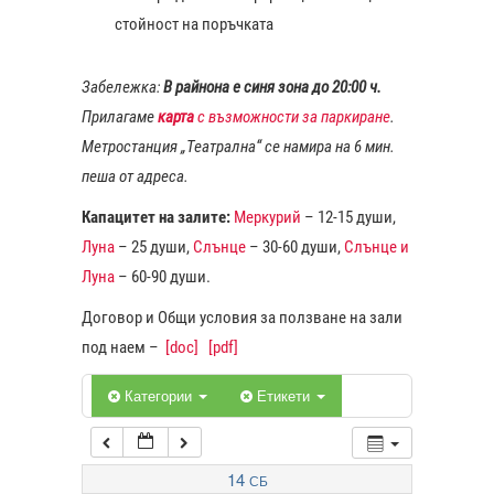
стойност на поръчката
1:00
Забележка:
В райнона е синя зона до 20:00 ч.
Прилагаме
карта
с възможности за паркиране
.
2:00
Метростанция „Театрална“ се намира на 6 мин.
пеша от адреса.
3:00
Капацитет на залите:
Меркурий
– 12-15 души,
Луна
– 25 души,
Слънце
– 30-60 души,
Слънце и
4:00
Луна
– 60-90 души.
Договор и Общи условия за ползване на зали
5:00
под наем –
[doc]
[pdf]
6:00
Категории
Етикети
7:00
14
СБ