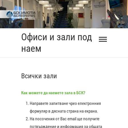
Skip
to
content
Офиси и зали под
наем
Всички зали
Как можете да наемете зала в БСК?
Направете запитване чрез електронния
формуляр в дясната страна на екрана.
На посочения от Вас еmail ще получите
0:00
потвърждение и информация за общата