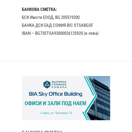
БАНКОВА СМЕТКА:
БСК Имоти ЕООД, BG 205519200
БАНКА ДСК EАД СОФИЯ BIC STSABGSF
IBAN – BG73STSA93000026125920 (в лева)