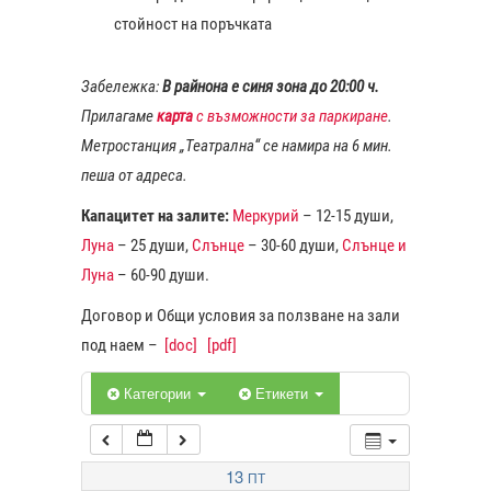
стойност на поръчката
1:00
Забележка:
В райнона е синя зона до 20:00 ч.
Прилагаме
карта
с възможности за паркиране
.
2:00
Метростанция „Театрална“ се намира на 6 мин.
пеша от адреса.
3:00
Капацитет на залите:
Меркурий
– 12-15 души,
Луна
– 25 души,
Слънце
– 30-60 души,
Слънце и
4:00
Луна
– 60-90 души.
Договор и Общи условия за ползване на зали
5:00
под наем –
[doc]
[pdf]
6:00
Категории
Етикети
7:00
13
ПТ