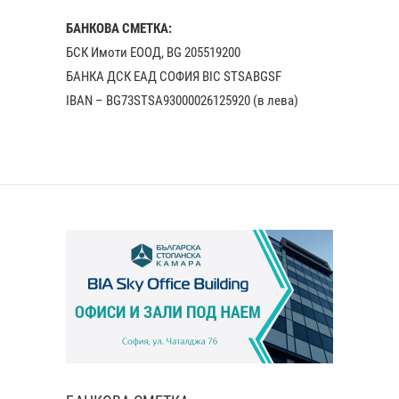
БАНКОВА СМЕТКА:
БСК Имоти ЕООД, BG 205519200
БАНКА ДСК EАД СОФИЯ BIC STSABGSF
IBAN – BG73STSA93000026125920 (в лева)