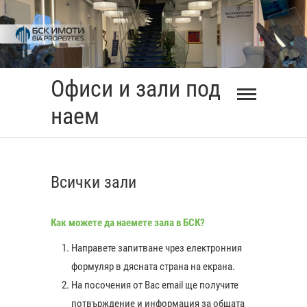
Skip
to
content
Офиси и зали под
наем
Всички зали
Как можете да наемете зала в БСК?
Направете запитване чрез електронния
формуляр в дясната страна на екрана.
На посочения от Вас еmail ще получите
0:00
потвърждение и информация за общата