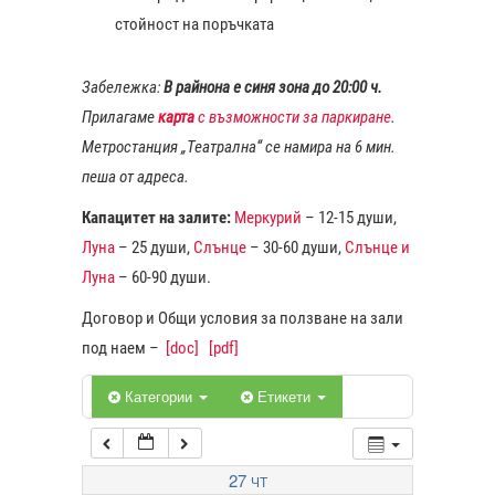
стойност на поръчката
1:00
Забележка:
В райнона е синя зона до 20:00 ч.
Прилагаме
карта
с възможности за паркиране
.
2:00
Метростанция „Театрална“ се намира на 6 мин.
пеша от адреса.
3:00
Капацитет на залите:
Меркурий
– 12-15 души,
Луна
– 25 души,
Слънце
– 30-60 души,
Слънце и
4:00
Луна
– 60-90 души.
Договор и Общи условия за ползване на зали
5:00
под наем –
[doc]
[pdf]
6:00
Категории
Етикети
7:00
27
ЧТ