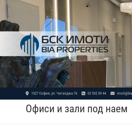
Skip
to
content
1527 София, ул. Чаталджа 76
02 932 09 44
imoti@bia
Офиси и зали под наем