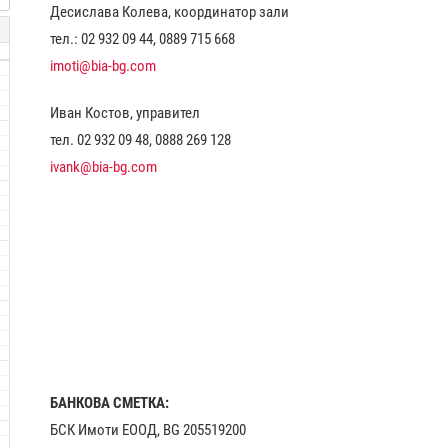
Десислава Колева, координатор зали
тел.: 02 932 09 44, 0889 715 668
imoti@bia-bg.com
Иван Костов, управител
тел. 02 932 09 48, 0888 269 128
ivank@bia-bg.com
БАНКОВА СМЕТКА:
БСК Имоти ЕООД, BG 205519200