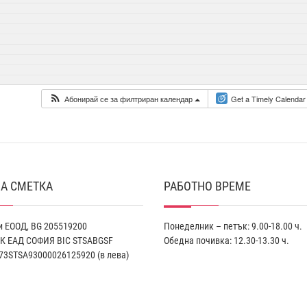
Абонирай се за филтриран календар
Get a Timely Calendar
А СМЕТКА
РАБОТНО ВРЕМЕ
 ЕООД, BG 205519200
Понеделник – петък: 9.00-18.00 ч.
К EАД СОФИЯ BIC STSABGSF
Обедна почивка: 12.30-13.30 ч.
73STSA93000026125920 (в лева)