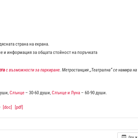
ясната страна на екрана.
ие и информация за общата стойност на поръчката
рта
с възможности за паркиране
. Метростанция „Театрална“ се намира на
души,
Слънце
– 30-60 души,
Слънце и Луна
– 60-90 души.
–
[doc]
[pdf]
Ден