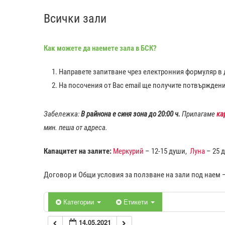
Всички зали
0:00
Как можете да наемете зала в БСК?
1:00
Направете запитване чрез електронния формуляр в д
2:00
На посочения от Вас еmail ще получите потвържден
3:00
Забележка:
В райнона е синя зона до 20:00 ч.
Прилагаме
ка
мин. пеша от адреса.
4:00
Капацитет на залите:
Меркурий
– 12-15 души,
Луна
– 25 
5:00
Договор и Общи условия за ползване на зали под наем 
6:00
Категории
Етикети
14.05.2021