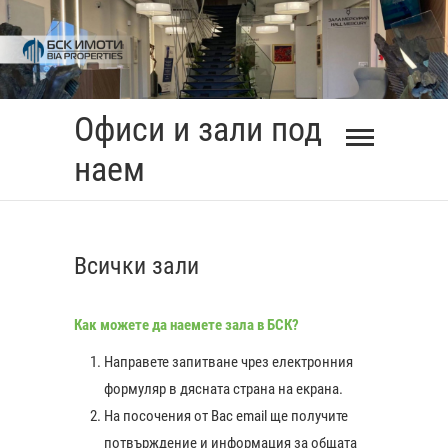
Skip
to
content
Офиси и зали под
наем
Всички зали
Как можете да наемете зала в БСК?
Направете запитване чрез електронния
формуляр в дясната страна на екрана.
На посочения от Вас еmail ще получите
0:00
потвърждение и информация за общата