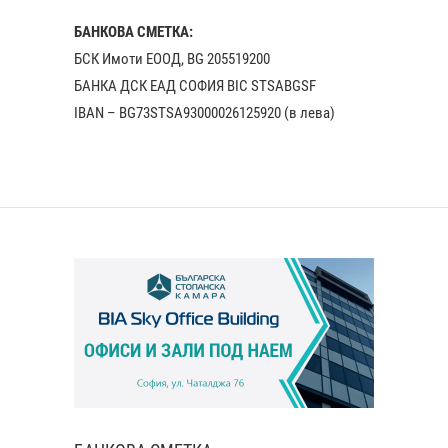
БАНКОВА СМЕТКА:
БСК Имоти ЕООД, BG 205519200
БАНКА ДСК EАД СОФИЯ BIC STSABGSF
IBAN – BG73STSA93000026125920 (в лева)