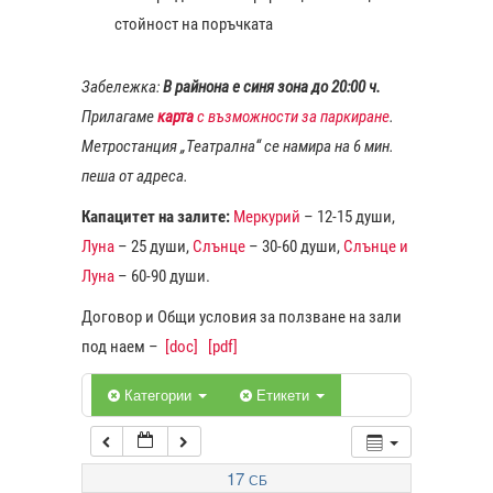
стойност на поръчката
1:00
Забележка:
В райнона е синя зона до 20:00 ч.
Прилагаме
карта
с възможности за паркиране
.
2:00
Метростанция „Театрална“ се намира на 6 мин.
пеша от адреса.
3:00
Капацитет на залите:
Меркурий
– 12-15 души,
Луна
– 25 души,
Слънце
– 30-60 души,
Слънце и
4:00
Луна
– 60-90 души.
Договор и Общи условия за ползване на зали
5:00
под наем –
[doc]
[pdf]
6:00
Категории
Етикети
7:00
17
СБ