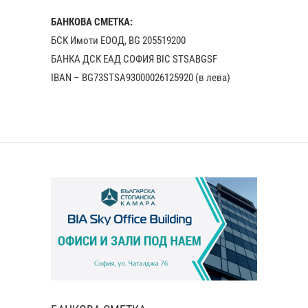
БАНКОВА СМЕТКА:
БСК Имоти ЕООД, BG 205519200
БАНКА ДСК EАД СОФИЯ BIC STSABGSF
IBAN – BG73STSA93000026125920 (в лева)