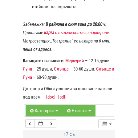
стойност на поръчката
1:00
Забележка:
В райнона е синя зона до 20:00 ч.
Прилагаме
карта
с възможности за паркиране
.
2:00
Метростанция „Театрална“ се намира на 6 мин.
пеша от адреса.
3:00
Капацитет на залите:
Меркурий
– 12-15 души,
Луна
– 25 души,
Слънце
– 30-60 души,
Слънце и
4:00
Луна
– 60-90 души.
Договор и Общи условия за ползване на зали
5:00
под наем –
[doc]
[pdf]
6:00
Категории
Етикети
7:00
17
СБ