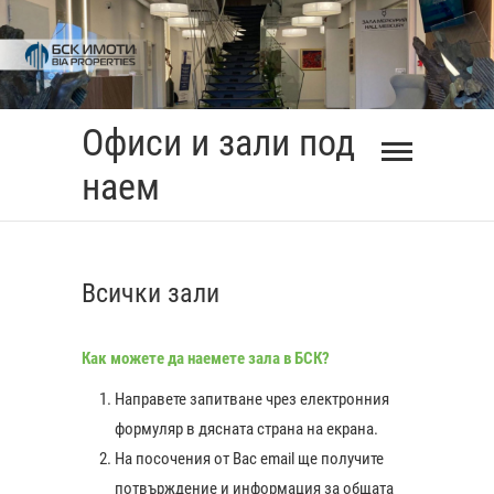
Skip
to
content
Офиси и зали под
наем
Всички зали
Как можете да наемете зала в БСК?
Направете запитване чрез електронния
формуляр в дясната страна на екрана.
На посочения от Вас еmail ще получите
0:00
потвърждение и информация за общата