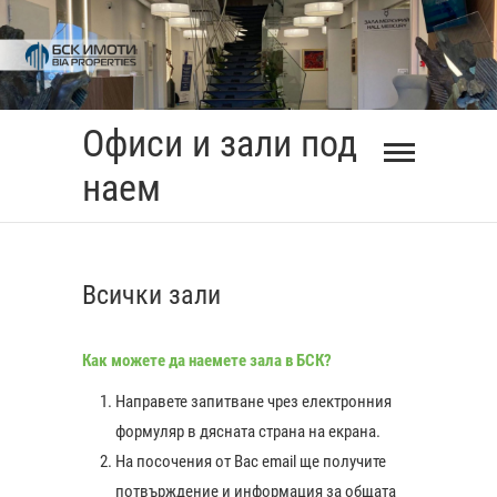
Skip
to
content
Офиси и зали под
наем
Всички зали
Как можете да наемете зала в БСК?
Направете запитване чрез електронния
формуляр в дясната страна на екрана.
На посочения от Вас еmail ще получите
0:00
потвърждение и информация за общата