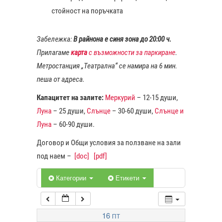
стойност на поръчката
1:00
Забележка:
В райнона е синя зона до 20:00 ч.
Прилагаме
карта
с възможности за паркиране
.
2:00
Метростанция „Театрална“ се намира на 6 мин.
пеша от адреса.
3:00
Капацитет на залите:
Меркурий
– 12-15 души,
Луна
– 25 души,
Слънце
– 30-60 души,
Слънце и
4:00
Луна
– 60-90 души.
Договор и Общи условия за ползване на зали
5:00
под наем –
[doc]
[pdf]
6:00
Категории
Етикети
7:00
16
ПТ