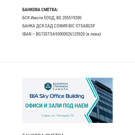
БАНКОВА СМЕТКА:
БСК Имоти ЕООД, BG 205519200
БАНКА ДСК EАД СОФИЯ BIC STSABGSF
IBAN – BG73STSA93000026125920 (в лева)