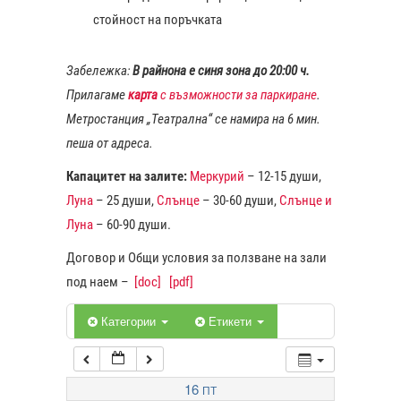
стойност на поръчката
1:00
Забележка:
В райнона е синя зона до 20:00 ч.
Прилагаме
карта
с възможности за паркиране
.
2:00
Метростанция „Театрална“ се намира на 6 мин.
пеша от адреса.
3:00
Капацитет на залите:
Меркурий
– 12-15 души,
Луна
– 25 души,
Слънце
– 30-60 души,
Слънце и
4:00
Луна
– 60-90 души.
Договор и Общи условия за ползване на зали
5:00
под наем –
[doc]
[pdf]
6:00
Категории
Етикети
7:00
16
ПТ