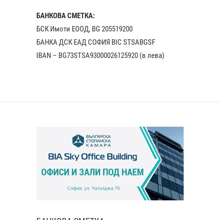
БАНКОВА СМЕТКА:
БСК Имоти ЕООД, BG 205519200
БАНКА ДСК EАД СОФИЯ BIC STSABGSF
IBAN – BG73STSA93000026125920 (в лева)