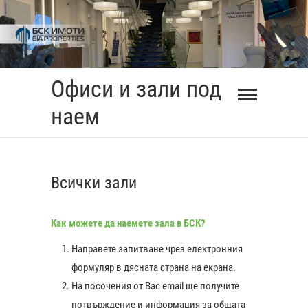
Skip
to
content
Офиси и зали под
наем
Всички зали
Как можете да наемете зала в БСК?
Направете запитване чрез електронния
формуляр в дясната страна на екрана.
На посочения от Вас еmail ще получите
0:00
потвърждение и информация за общата