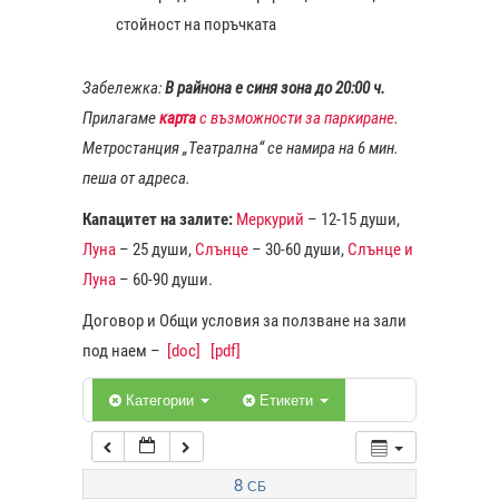
стойност на поръчката
1:00
Забележка:
В райнона е синя зона до 20:00 ч.
Прилагаме
карта
с възможности за паркиране
.
2:00
Метростанция „Театрална“ се намира на 6 мин.
пеша от адреса.
3:00
Капацитет на залите:
Меркурий
– 12-15 души,
Луна
– 25 души,
Слънце
– 30-60 души,
Слънце и
4:00
Луна
– 60-90 души.
Договор и Общи условия за ползване на зали
5:00
под наем –
[doc]
[pdf]
6:00
Категории
Етикети
7:00
8
СБ