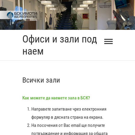
Skip
to
content
Офиси и зали под
наем
Всички зали
Как можете да наемете зала в БСК?
Направете запитване чрез електронния
формуляр в дясната страна на екрана.
На посочения от Вас еmail ще получите
0:00
потвърждение и информация за общата