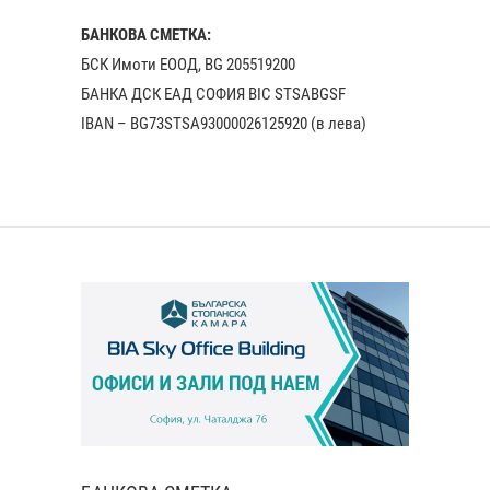
БАНКОВА СМЕТКА:
БСК Имоти ЕООД, BG 205519200
БАНКА ДСК EАД СОФИЯ BIC STSABGSF
IBAN – BG73STSA93000026125920 (в лева)