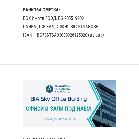
БАНКОВА СМЕТКА:
БСК Имоти ЕООД, BG 205519200
БАНКА ДСК EАД СОФИЯ BIC STSABGSF
IBAN – BG73STSA93000026125920 (в лева)