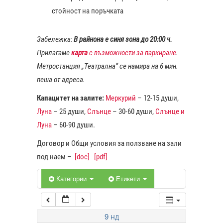
стойност на поръчката
1:00
Забележка:
В райнона е синя зона до 20:00 ч.
Прилагаме
карта
с възможности за паркиране
.
2:00
Метростанция „Театрална“ се намира на 6 мин.
пеша от адреса.
3:00
Капацитет на залите:
Меркурий
– 12-15 души,
Луна
– 25 души,
Слънце
– 30-60 души,
Слънце и
4:00
Луна
– 60-90 души.
Договор и Общи условия за ползване на зали
5:00
под наем –
[doc]
[pdf]
6:00
Категории
Етикети
7:00
9
НД