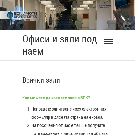
Skip
to
content
Офиси и зали под
наем
Всички зали
Как можете да наемете зала в БСК?
Направете запитване чрез електронния
формуляр в дясната страна на екрана.
На посочения от Вас еmail ще получите
0:00
потвърждение и информация за общата