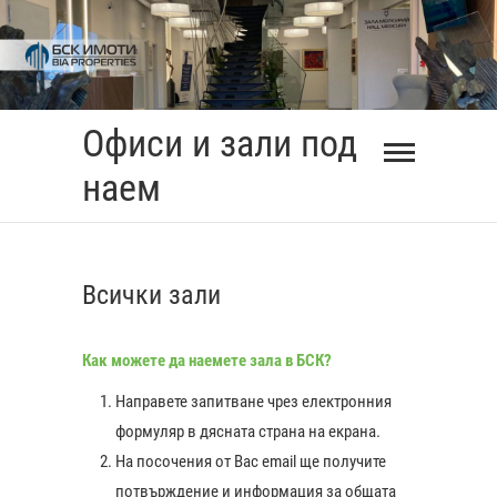
Skip
to
content
Офиси и зали под
наем
Всички зали
Как можете да наемете зала в БСК?
Направете запитване чрез електронния
формуляр в дясната страна на екрана.
На посочения от Вас еmail ще получите
0:00
потвърждение и информация за общата