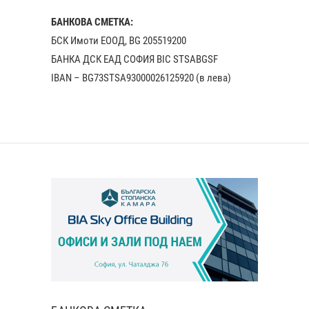
БАНКОВА СМЕТКА:
БСК Имоти ЕООД, BG 205519200
БАНКА ДСК EАД СОФИЯ BIC STSABGSF
IBAN – BG73STSA93000026125920 (в лева)