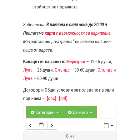
стойност на поръчката
1:00
Забележка:
В райнона е синя зона до 20:00 ч.
Прилагаме
карта
с възможности за паркиране
.
2:00
Метростанция „Театрална“ се намира на 6 мин.
пеша от адреса.
3:00
Капацитет на залите:
Меркурий
– 12-15 души,
Луна
– 25 души,
Слънце
– 30-60 души,
Слънце и
4:00
Луна
– 60-90 души.
Договор и Общи условия за ползване на зали
5:00
под наем –
[doc]
[pdf]
6:00
Категории
Етикети
7:00
6
ЧТ