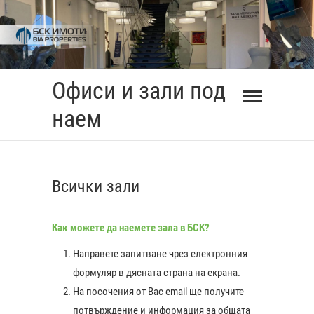
Skip
to
content
Офиси и зали под
наем
Всички зали
Как можете да наемете зала в БСК?
Направете запитване чрез електронния
формуляр в дясната страна на екрана.
На посочения от Вас еmail ще получите
0:00
потвърждение и информация за общата