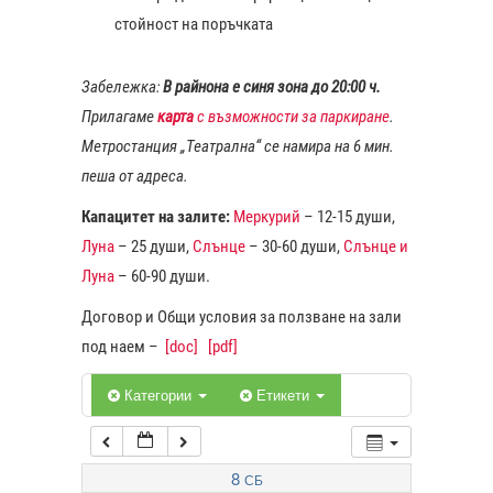
стойност на поръчката
1:00
Забележка:
В райнона е синя зона до 20:00 ч.
Прилагаме
карта
с възможности за паркиране
.
2:00
Метростанция „Театрална“ се намира на 6 мин.
пеша от адреса.
3:00
Капацитет на залите:
Меркурий
– 12-15 души,
Луна
– 25 души,
Слънце
– 30-60 души,
Слънце и
4:00
Луна
– 60-90 души.
Договор и Общи условия за ползване на зали
5:00
под наем –
[doc]
[pdf]
6:00
Категории
Етикети
7:00
8
СБ