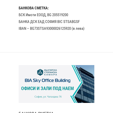
БАНКОВА СМЕТКА:
БСК Имоти ЕООД, BG 205519200
БАНКА ДСК EАД СОФИЯ BIC STSABGSF
IBAN – BG73STSA93000026125920 (в лева)