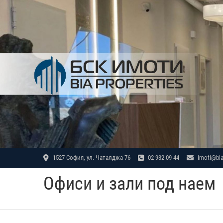
Skip
to
content
1527 София, ул. Чаталджа 76
02 932 09 44
imoti@bia
Офиси и зали под наем