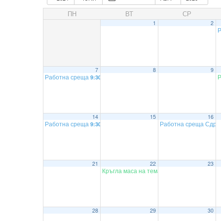
ПН
ВТ
СР
1
2
7
8
9
Работна среща
9:30
14
15
16
Работна среща
Работна среща Сдру
9:30
21
22
23
Кръгла маса на тема Закон за надценкит
28
29
30