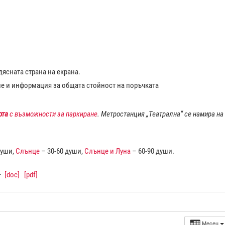
ясната страна на екрана.
ие и информация за общата стойност на поръчката
рта
с възможности за паркиране
. Метростанция „Театрална“ се намира на
души,
Слънце
– 30-60 души,
Слънце и Луна
– 60-90 души.
–
[doc]
[pdf]
Месец