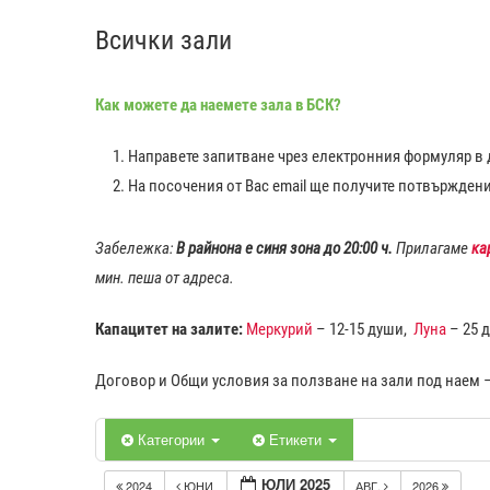
Всички зали
Как можете да наемете зала в БСК?
Направете запитване чрез електронния формуляр в д
На посочения от Вас еmail ще получите потвържден
Забележка:
В райнона е синя зона до 20:00 ч.
Прилагаме
ка
мин. пеша от адреса.
Капацитет на залите:
Меркурий
– 12-15 души,
Луна
– 25 
Договор и Общи условия за ползване на зали под наем 
Категории
Етикети
ЮЛИ 2025
2024
ЮНИ
АВГ.
2026