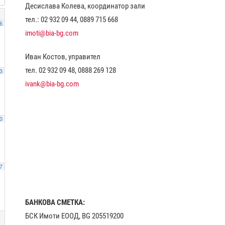
Десислава Колева, координатор зали
тел.: 02 932 09 44, 0889 715 668
6
imoti@bia-bg.com
Иван Костов, управител
тел. 02 932 09 48, 0888 269 128
3
ivank@bia-bg.com
0
7
БАНКОВА СМЕТКА:
БСК Имоти ЕООД, BG 205519200