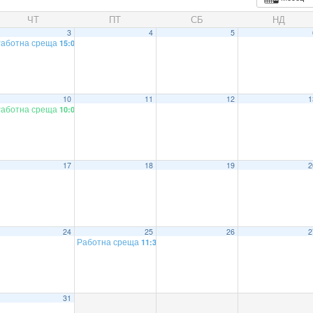
ЧТ
ПТ
СБ
НД
3
4
5
Работна среща
15:00
10
11
12
1
Работна среща
10:00
17
18
19
2
жение за модерна търговия
9:30
24
25
26
2
е на хранителните продукти
Работна среща
10:00
11:30
31