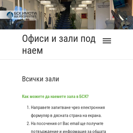
Skip
to
content
Офиси и зали под
наем
Всички зали
Как можете да наемете зала в БСК?
Направете запитване чрез електронния
формуляр в дясната страна на екрана.
На посочения от Вас еmail ще получите
потвърждение и информация за общата