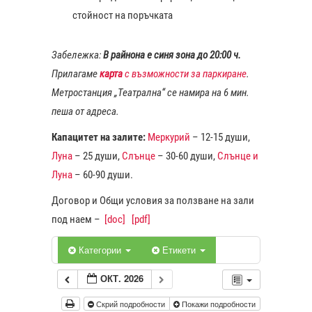
стойност на поръчката
Забележка:
В райнона е синя зона до 20:00 ч.
Прилагаме
карта
с възможности за паркиране
.
Метростанция „Театрална“ се намира на 6 мин.
пеша от адреса.
Капацитет на залите:
Меркурий
– 12-15 души,
Луна
– 25 души,
Слънце
– 30-60 души,
Слънце и
Луна
– 60-90 души.
Договор и Общи условия за ползване на зали
под наем –
[doc]
[pdf]
Категории
Етикети
ОКТ. 2026
Скрий подробности
Покажи подробности